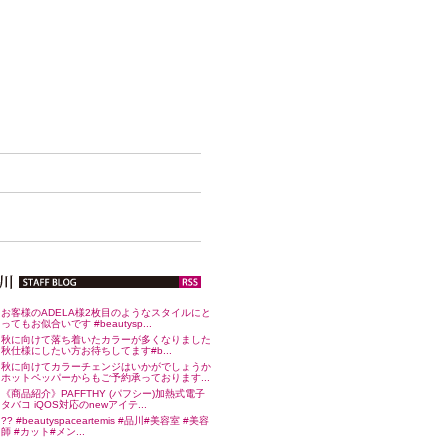
お客様のADELA様2枚目のようなスタイルにと
ってもお似合いです #beautysp...
秋に向けて落ち着いたカラーが多くなりました
秋仕様にしたい方お待ちしてます#b...
秋に向けてカラーチェンジはいかがでしょうか
ホットペッパーからもご予約承っております...
《商品紹介》PAFFTHY (パフシー)加熱式電子
タバコ iQOS対応のnewアイテ...
?? #beautyspaceartemis #品川#美容室 #美容
師 #カット#メン...