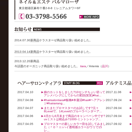
東京都港区麻布十番2-8-8 ミレニアムタワー6F
2014.07.30
新商品
ケラスターゼ商品取り扱い始めました。
2013.04.14
新商品
ケラスターゼ商品取り扱い始めました。
2013.12.20
新商品
今話題のオーガニック商品取り扱い始めました。
tiara
／Artemis（
品川
）
2017.04.10
娘のカットをしました?10センチちょい切って
2017.11.06
アシメバングにしてからの変顔(笑笑)#hai...
2017.04.08
#hairsalontiara#板橋#本蓮沼#hair#ヘアアレン
2017.09.24
ジ#hairarrang...
2017.04.07
またまたプロマスターのお試しです?元々
2017.09.04
8Levelで、14Levelのブルーラベンダーア...
2017.04.06
4月から6月末まで商品のキャンペーン中です?
2017.09.04
uvミストは税込み?1000-ミントシャンプ...
2017.04.05
プロマスターの新しいカラー剤を試してみまし
2017.09.02
た（＾Ｏ＾☆♪ハイ透明感カラーがウリで15
レ...